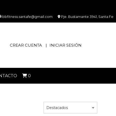
bbfitness.santafe@gmail.com
Pje. Bustamante 3941, Santa Fe
CREAR CUENTA
INICIAR SESIÓN
NTACTO
0