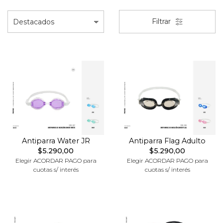
Filtrar
Antiparra Water JR
Antiparra Flag Adulto
$5.290,00
$5.290,00
Elegir ACORDAR PAGO para
Elegir ACORDAR PAGO para
cuotas s/ interés
cuotas s/ interés