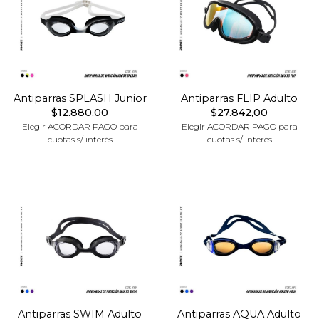
Antiparras SPLASH Junior
Antiparras FLIP Adulto
$12.880,00
$27.842,00
Elegir ACORDAR PAGO para
Elegir ACORDAR PAGO para
cuotas s/ interés
cuotas s/ interés
Antiparras SWIM Adulto
Antiparras AQUA Adulto