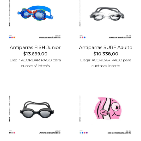
Antiparras FISH Junior
Antiparras SURF Adulto
$13.699,00
$10.338,00
Elegir ACORDAR PAGO para
Elegir ACORDAR PAGO para
cuotas s/ interés
cuotas s/ interés