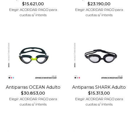
$15.621,00
$23.190,00
Elegir ACORDAR PAGO para
Elegir ACORDAR PAGO para
cuotas s/ interés
cuotas s/ interés
Antiparras OCEAN Adulto
Antiparras SHARK Adulto
$30.853,00
$15.313,00
Elegir ACORDAR PAGO para
Elegir ACORDAR PAGO para
cuotas s/ interés
cuotas s/ interés