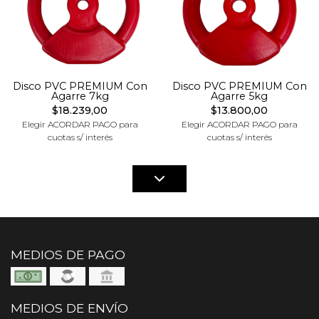
Disco PVC PREMIUM Con
Disco PVC PREMIUM Con
Agarre 7kg
Agarre 5kg
$18.239,00
$13.800,00
Elegir ACORDAR PAGO para
Elegir ACORDAR PAGO para
cuotas s/ interés
cuotas s/ interés
MEDIOS DE PAGO
MEDIOS DE ENVÍO