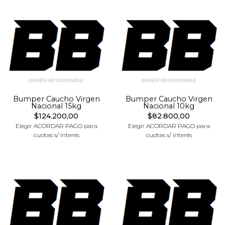
Bumper Caucho Virgen
Bumper Caucho Virgen
Nacional 15kg
Nacional 10kg
$124.200,00
$82.800,00
Elegir ACORDAR PAGO para
Elegir ACORDAR PAGO para
cuotas s/ interés
cuotas s/ interés