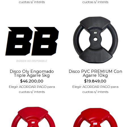
cuotas s/ interés
cuotas s/ interés
Disco Oly Engomado
Disco PVC PREMIUM Con
Triple Agarre 5kg
Agarre 10kg
$46.200,00
$19.849,00
Elegir ACORDAR PAGO para
Elegir ACORDAR PAGO para
cuotas s/ interés
cuotas s/ interés