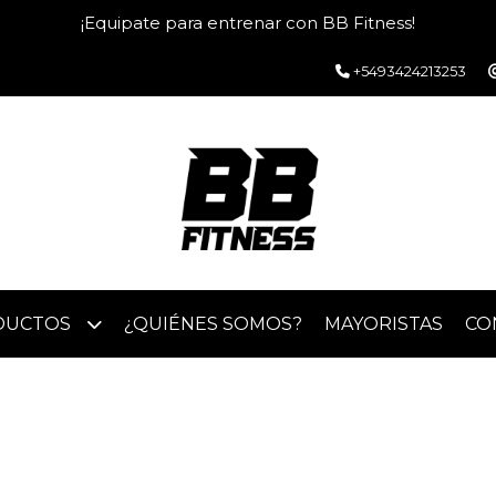
¡Equipate para entrenar con BB Fitness!
+5493424213253
DUCTOS
¿QUIÉNES SOMOS?
MAYORISTAS
CO