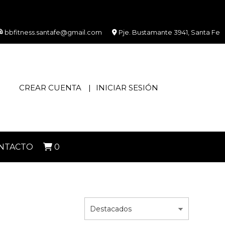
bbfitness.santafe@gmail.com
Pje. Bustamante 3941, Santa Fe
CREAR CUENTA
INICIAR SESIÓN
NTACTO
0