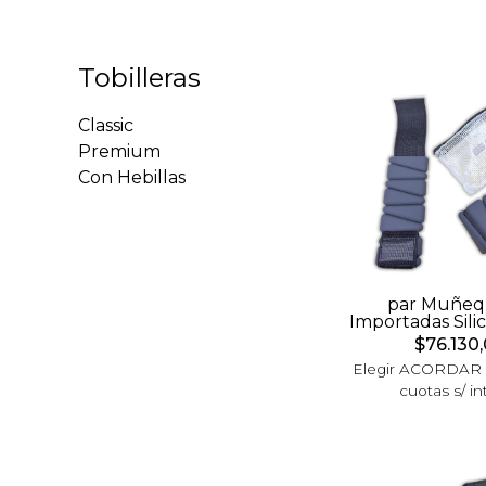
Tobilleras
Classic
Premium
Con Hebillas
par Muñeq
Importadas Sili
$76.130
Elegir ACORDAR
cuotas s/ in