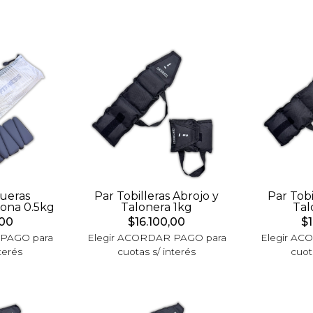
ueras
Par Tobilleras Abrojo y
Par Tobi
cona 0.5kg
Talonera 1kg
Tal
,00
$16.100,00
$1
 PAGO para
Elegir ACORDAR PAGO para
Elegir AC
terés
cuotas s/ interés
cuot