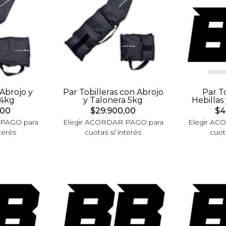
 Abrojo y
Par Tobilleras con Abrojo
Par T
 4kg
y Talonera 5kg
Hebillas
,00
$29.900,00
$4
 PAGO para
Elegir ACORDAR PAGO para
Elegir AC
terés
cuotas s/ interés
cuot