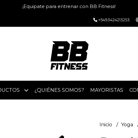
¡Equipate para entrenar con BB Fitness!
+5493424213253
DUCTOS
¿QUIÉNES SOMOS?
MAYORISTAS
CO
Inicio
Yoga