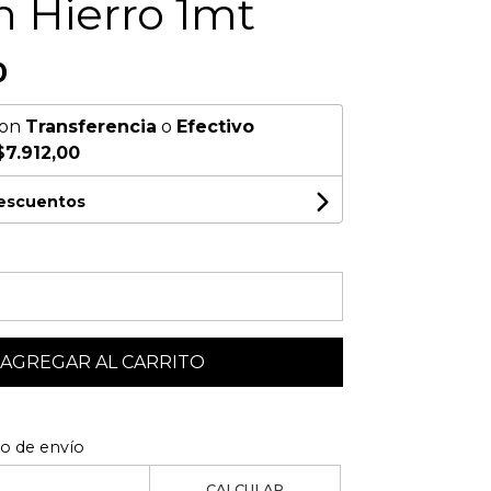
n Hierro 1mt
0
on
Transferencia
o
Efectivo
$7.912,00
descuentos
AGREGAR AL CARRITO
to de envío
CALCULAR