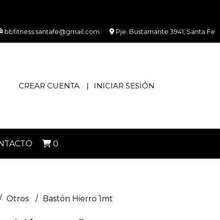
bbfitness.santafe@gmail.com
Pje. Bustamante 3941, Santa Fe
CREAR CUENTA
INICIAR SESIÓN
NTACTO
0
Otros
Bastón Hierro 1mt