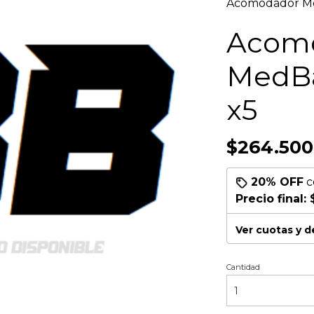
Acomodador Me
Acom
MedBa
x5
$264.500
20% OFF
c
Precio final:
Ver cuotas y 
Cantidad