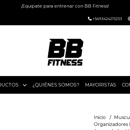
¡Equipate para entrenar con BB Fitness!
+5493424213253
DUCTOS
¿QUIÉNES SOMOS?
MAYORISTAS
CO
Inicio
Muscu
Organizadores 