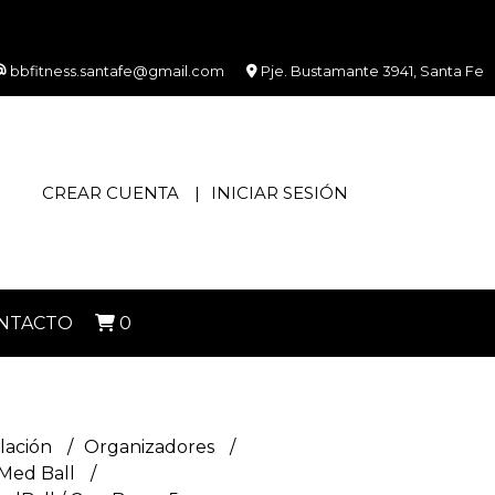
bbfitness.santafe@gmail.com
Pje. Bustamante 3941, Santa Fe
CREAR CUENTA
INICIAR SESIÓN
NTACTO
0
lación
Organizadores
Med Ball