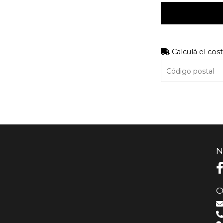
Calculá el cos
N
C