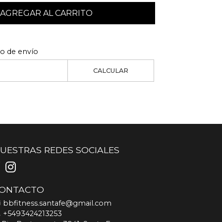
AGREGAR AL CARRITO
to de envío
CALCULAR
UESTRAS REDES SOCIALES
ONTACTO
bbfitness.santafe@gmail.com
+5493424213253