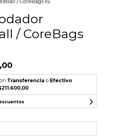
dBall / CoreBags x5
odador
ll / CoreBags
,00
on
Transferencia
o
Efectivo
$211.600,00
descuentos