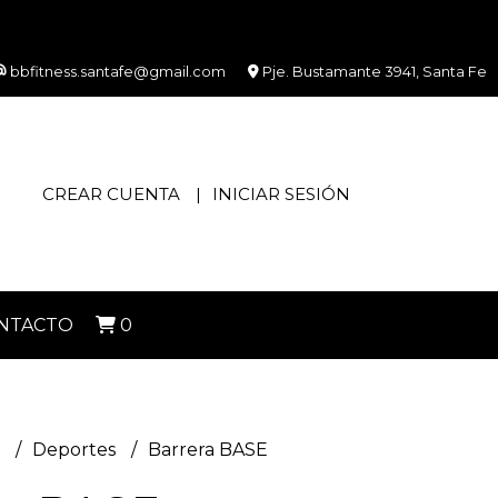
bbfitness.santafe@gmail.com
Pje. Bustamante 3941, Santa Fe
CREAR CUENTA
INICIAR SESIÓN
NTACTO
0
s
Deportes
Barrera BASE