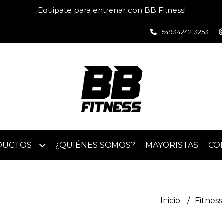
¡Equipate para entrenar con BB Fitness!
+5493424213253
DUCTOS
¿QUIÉNES SOMOS?
MAYORISTAS
CO
Inicio
Fitnes