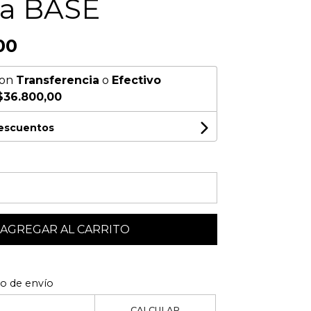
ra BASE
00
on
Transferencia
o
Efectivo
$36.800,00
descuentos
AGREGAR AL CARRITO
to de envío
CALCULAR