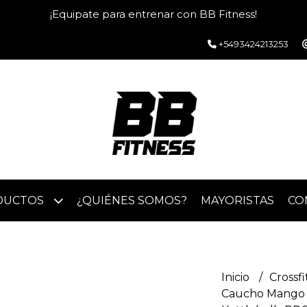
¡Equipate para entrenar con BB Fitness!
+5493424213253
DUCTOS
¿QUIÉNES SOMOS?
MAYORISTAS
CO
Inicio
Crossfi
Caucho Mango 