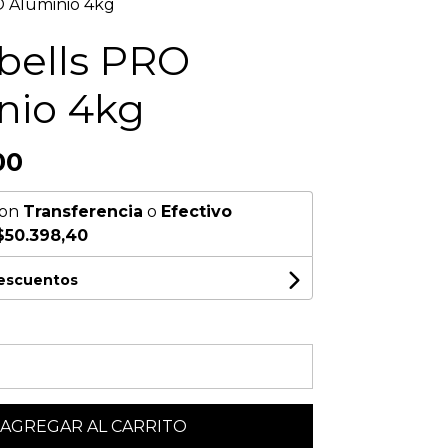
O Aluminio 4kg
ebells PRO
nio 4kg
00
on
Transferencia
o
Efectivo
$50.398,40
descuentos
AGREGAR AL CARRITO